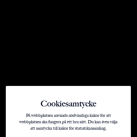
Cookiesamtycke
Bygga hus med karaktär
På webbplatsen används nödvändiga kakor för att
Hus som gör
webbplatsen ska fungera på ett bra sätt. Du kan även välja
att samtycka till kakor för statistikinsamling.