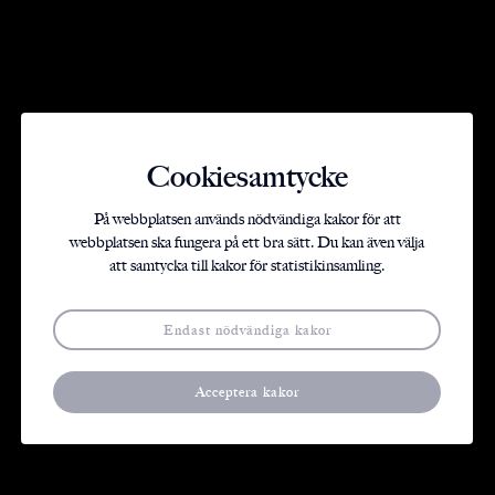
Cookiesamtycke
På webbplatsen används nödvändiga kakor för att
webbplatsen ska fungera på ett bra sätt. Du kan även välja
att samtycka till kakor för statistikinsamling.
Designhus
BRF Gardenhouse
Endast nödvändiga kakor
Acceptera kakor